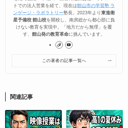
トでの法人営業を経て、現在は
館山市の学習塾 ラ
ンゲージ・ラボラトリー
塾長。2023年より
東進衛
星予備校 館山校
を開校し、南房総から都心部に負
けない教育を実現中。「地方だから無理」を覆
す、
館山発の教育革命
に挑んでいます。
この著者の記事一覧へ
関連記事