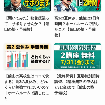
【聞いてみた】映像授業っ
高1の夏休み、勉強は1日何
て、サボりませんか？【館
時間？ホームルームで話し
山の塾・予備校】
たこと【館山の塾・予備
校】
【館山の高校生はココで決
【最終締切】夏期特別招待
まる】高2の夏休み、どれ
講習、2講座無料の申込は
くらい勉強すればいいの？
7/31(金)まで【館山の塾・
｜ホームルームで話したこ
予備校】
と