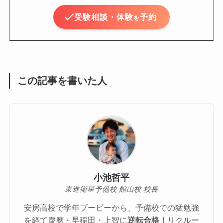
受験相談・体験
予約
を
この記事を書いた人
小池哲平
東進衛星予備校 館山校 校長
安房高校で学年ブービーから、予備校での猛勉強
を経て慶應・早稲田・上智に
逆転合格！
リクルー