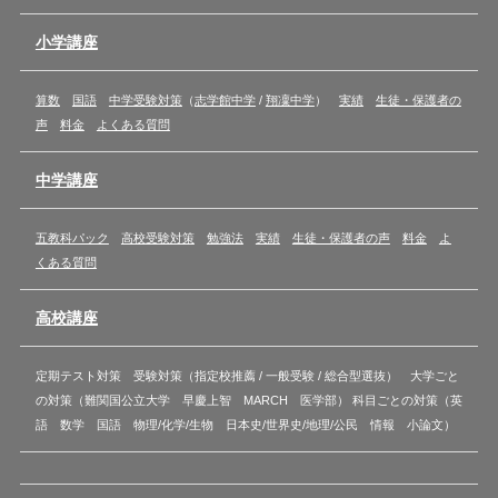
小学講座
算数
国語
中学受験対策
（
志学館中学
/
翔凜中学
）
実績
生徒・保護者の
声
料金
よくある質問
中学講座
五教科パック
高校受験対策
勉強法
実績
生徒・保護者の声
料金
よ
くある質問
高校講座
定期テスト対策 受験対策（指定校推薦 / 一般受験 / 総合型選抜） 大学ごと
の対策（難関国公立大学 早慶上智 MARCH 医学部） 科目ごとの対策（英
語 数学 国語 物理/化学/生物 日本史/世界史/地理/公民 情報 小論文）