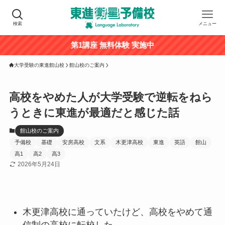
検索
メニュー
第1講座 無料体験 実施中
大学受験の東進館山校
館山校のご案内
高校をやめた人が大学受験で逆転をねら
うときに東進が最適だと感じた話
館山校のご案内
予備校
基礎
安房高校
文系
木更津高校
東進
英語
館山
高1
高2
高3
2026年5月24日
木更津高校に通っていたけど、高校をやめて通
信制の高校に転校した。