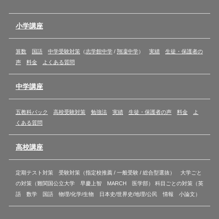
小学講座
算数
国語
中学受験対策
（
志学館中学
/
翔凜中学
）
実績
生徒・保護者の
声
料金
よくある質問
中学講座
五教科パック
高校受験対策
勉強法
実績
生徒・保護者の声
料金
よ
くある質問
高校講座
定期テスト対策 受験対策（指定校推薦 / 一般受験 / 総合型選抜） 大学ごと
の対策（難関国公立大学 早慶上智 MARCH 医学部） 科目ごとの対策（英
語 数学 国語 物理/化学/生物 日本史/世界史/地理/公民 情報 小論文）