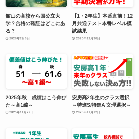
館山の高校から国公立大
【1・2年生】本番直前！12
学？合格の確証はどこにあ
月共通テスト本番レベル模
る？
試結果
2026年2月6日
2025年12月30日
2025年秋 成績はこう伸び
安房高2年生のクラス選択
た～高1編～
～特進S/特進A 文理選択～
2025年11月27日
2025年11月12日