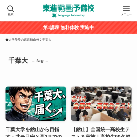
検索
メニュー
第1講座 無料体験 実施中
大学受験の東進館山校
千葉大
千葉大
– tag –
千葉大学を館山から目指
【館山】全国統一高校生テ
す：共テ目安と高2までの
ストを実施｜高校生90名超