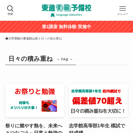
検索
メニュー
第1講座 無料体験 実施中
大学受験の東進館山校
日々の積み重ね
日々の積み重ね
– tag –
祭りに燃やす熱を、未来へ
志学館高等部1年生 模試で
とつなごう～日常と勉強の
好成績