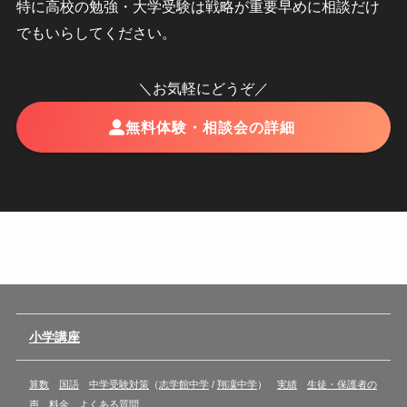
特に高校の勉強・大学受験は戦略が重要早めに相談だけ
でもいらしてください。
＼お気軽にどうぞ／
無料体験・相談会の詳細
小学講座
算数
国語
中学受験対策
（
志学館中学
/
翔凜中学
）
実績
生徒・保護者の
声
料金
よくある質問