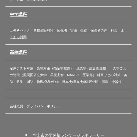
中学講座
五教科パック
高校受験対策
勉強法
実績
生徒・保護者の声
料金
よ
くある質問
高校講座
定期テスト対策 受験対策（指定校推薦 / 一般受験 / 総合型選抜） 大学ごと
の対策（難関国公立大学 早慶上智 MARCH 医学部） 科目ごとの対策（英
語 数学 国語 物理/化学/生物 日本史/世界史/地理/公民 情報 小論文）
会社概要
プライバシーポリシー
館山市の学習塾ランゲージラボラトリー