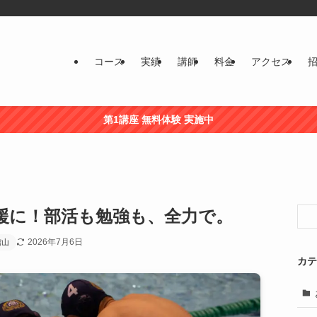
コース
実績
講師
料金
アクセス
第1講座 無料体験 実施中
援に！部活も勉強も、全力で。
2026年7月6日
館山
カテ