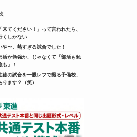
次
「来てください！」って言われたら、
行くしかない
いや〜、熱すぎる試合でした！
部活か勉強か、じゃなくて「部活も勉
強も」！
生徒の試合を一眼レフで撮る予備校、
あります？（笑）