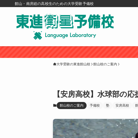
館山・南房総の高校生のための大学受験予備校
大学受験の東進館山校
館山校のご案内
【安房高校】水球部の応
館山校のご案内
予備校
塾
安房高校