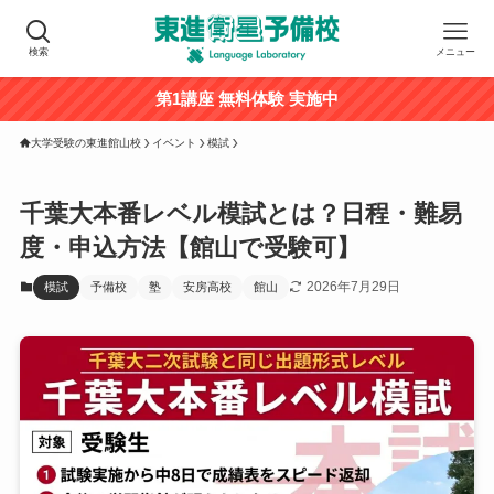
検索
メニュー
第1講座 無料体験 実施中
大学受験の東進館山校
イベント
模試
千葉大本番レベル模試とは？日程・難易
度・申込方法【館山で受験可】
2026年7月29日
模試
予備校
塾
安房高校
館山