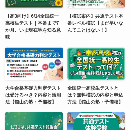
【高3向け】6/14全国統一
【模試案内】共通テスト本
高校生テスト｜本番まで7
番レベル模試【まだ早いな
か月、いま現在地を知る意
んてことはない！】
味
大学合格基礎力判定テスト
全国統一高校生テストと
は受けるべき？内容と活用
は？無料模試の内容と申込
法【館山の塾・予備校】
方法【館山の塾・予備校】