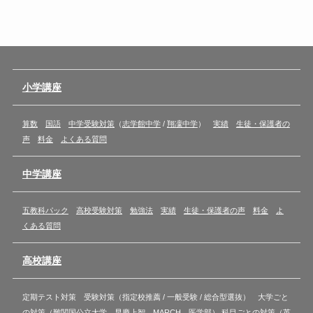
小学講座
算数
国語
中学受験対策
（
志学館中学
/
翔凜中学
）
実績
生徒・保護者の
声
料金
よくある質問
中学講座
五教科パック
高校受験対策
勉強法
実績
生徒・保護者の声
料金
よ
くある質問
高校講座
定期テスト対策 受験対策（指定校推薦 / 一般受験 / 総合型選抜） 大学ごと
の対策（難関国公立大学 早慶上智 MARCH 医学部） 科目ごとの対策（英