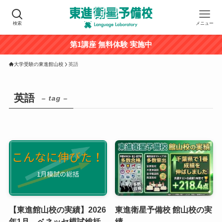
検索
メニュー
第1講座 無料体験 実施中
大学受験の東進館山校
英語
英語
– tag –
【東進館山校の実績】2026
東進衛星予備校 館山校の実
年1月 ベネッセ模試総括
績