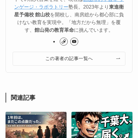
ンゲージ・ラボラトリー
塾長。2023年より
東進衛
星予備校 館山校
を開校し、南房総から都心部に負
けない教育を実現中。「地方だから無理」を覆
す、
館山発の教育革命
に挑んでいます。
この著者の記事一覧へ
関連記事