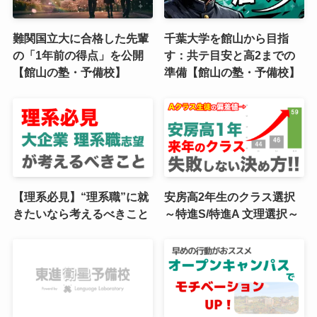
難関国立大に合格した先輩
千葉大学を館山から目指
の「1年前の得点」を公開
す：共テ目安と高2までの
【館山の塾・予備校】
準備【館山の塾・予備校】
【理系必見】“理系職”に就
安房高2年生のクラス選択
きたいなら考えるべきこと
～特進S/特進A 文理選択～