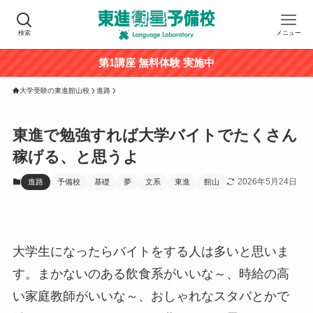
検索
メニュー
第1講座 無料体験 実施中
大学受験の東進館山校
進路
東進で勉強すれば大学バイトでたくさん
稼げる、と思うよ
2026年5月24日
進路
予備校
基礎
夢
文系
東進
館山
大学生になったらバイトをする人は多いと思いま
す。まかないのある飲食系がいいな～、時給の高
い家庭教師がいいな～、おしゃれなスタバとかで