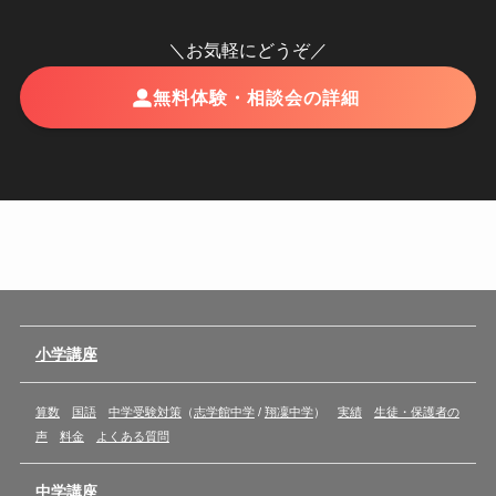
＼お気軽にどうぞ／
無料体験・相談会の詳細
小学講座
算数
国語
中学受験対策
（
志学館中学
/
翔凜中学
）
実績
生徒・保護者の
声
料金
よくある質問
中学講座