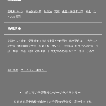
五教科パック
高校受験対策
勉強法
実績
生徒・保護者の声
料金
よ
くある質問
高校講座
定期テスト対策 受験対策（指定校推薦 / 一般受験 / 総合型選抜） 大学ごと
の対策（難関国公立大学 早慶上智 MARCH 医学部） 科目ごとの対策（英
語 数学 国語 物理/化学/生物 日本史/世界史/地理/公民 情報 小論文）
会社概要
プライバシーポリシー
館山市の学習塾ランゲージラボラトリー
©
東進衛星予備校 館山校｜大学受験の予備校・高校生向け塾.