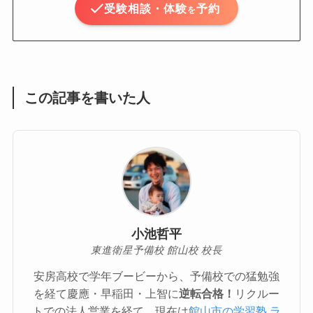
受験相談・体験
予約
を
この記事を書いた人
小池哲平
東進衛星予備校 館山校 校長
安房高校で学年ブービーから、予備校での猛勉強
を経て慶應・早稲田・上智に
逆転合格！
リクルー
トでの法人営業を経て、現在は
館山市の学習塾 ラ